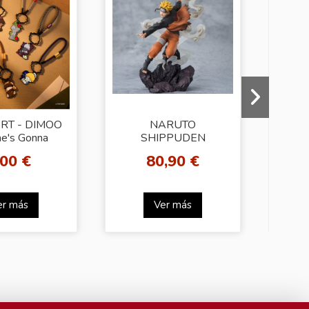
RT - DIMOO
NARUTO
E
e's Gonna
SHIPPUDEN
LUM
night Series-
FIGUARTS ZERO
,00 €
80,90 €
t Blind Box
NARUTO UZUMAKI
SAGE ART LAVA
RELEASE
RASENSHURIKEN...
er más
Ver más