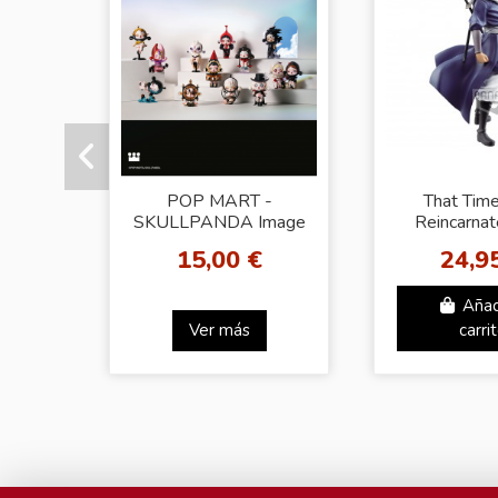
POP MART -
That Time
SKULLPANDA Image
Reincarnat
Of Reality Series
Slime -Other
15,00 €
24,9
Figures
FIGURE vo
SOEI
Añad
Ver más
carri