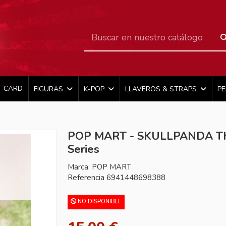
CARD
FIGURAS
K-POP
LLAVEROS & STRAPS
P
s
POP MART - SKULLPANDA T
Series
Marca:
POP MART
Referencia
6941448698388
NO DISPONIBLE