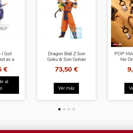
 I Got
Dragon Ball Z Son
POP MA
ed as a
Goku & Son Gohan
No On
worlder -
Omnibus Amazing
Sleep To
5 €
73,50 €
9
l.7 (B:
Ichibansho
Pendan
)
ir al
to
Ver más
V