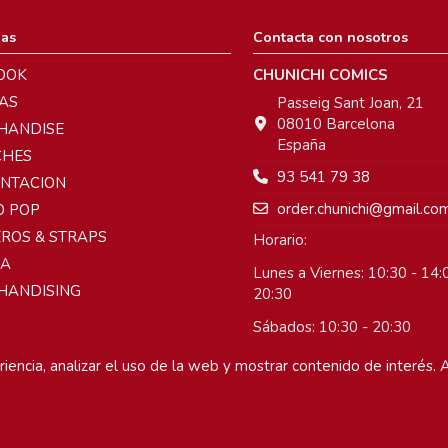
ias
Contacta con nosotros
OOK
CHUNICHI COMICS
AS
Passeig Sant Joan, 21
08010 Barcelona
HANDISE
España
CHES
93 541 79 38
ENTACION
order.chunichi@gmail.co
O POP
ROS & STRAPS
Horario:
A
Lunes a Viernes: 10:30 - 14:0
HANDISING
20:30
Sábados: 10:30 - 20:30
Domingos: Cerrado
iencia, analizar el uso de la web y mostrar contenido de interés. A