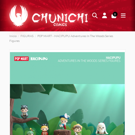
0
Inicio
FIGURAS
POP MART - HACIPUPU Adventures In The Woods Series
Figures