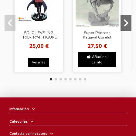
SOLO LEVELING
Super Princess
TRIO-TRY-IT FIGURE
Kaguya! Coreful
Figure – Kaguya VR
25,00 €
27,50 €
Ver. - Peluche
Añadir al
Ver más
carrito
Información
Categorias
Contacta con nosotros