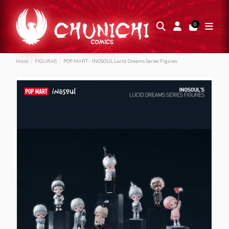
0
Inicio
FIGURAS
POP MART - INOSOUL Lucid Dreams Series Figures