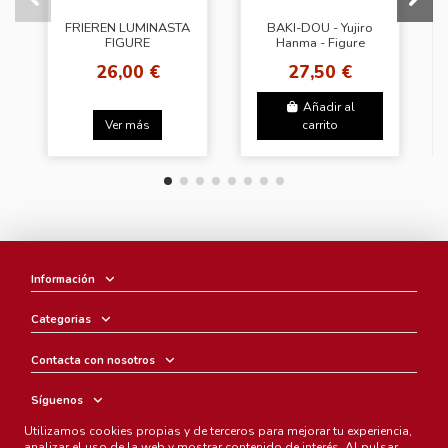
FRIEREN LUMINASTA
BAKI-DOU - Yujiro
FIGURE
Hanma - Figure
Luminasta
26,00 €
27,50 €
Añadir al
Ver más
carrito
Información
Categorias
Contacta con nosotros
Síguenos
Utilizamos cookies propias y de terceros para mejorar tu experiencia,
Boletín
analizar el uso de la web y mostrar contenido de interés. Al pulsar