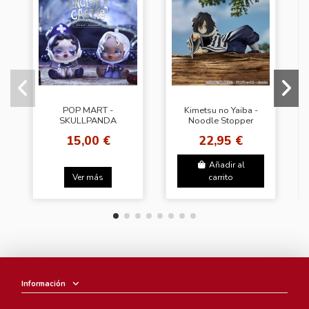
POP MART -
Kimetsu no Yaiba -
SKULLPANDA
Noodle Stopper
Ancient Castle
Figure - Iguro Obanai
15,00 €
22,95 €
Añadir al
Ver más
carrito
Información