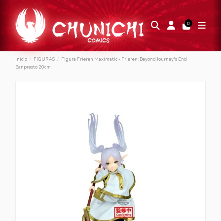
0
Inicio
FIGURAS
Figura Frieren Maximatic - Frieren: Beyond Journey's End
Banpresto 20cm