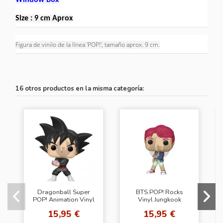
Size : 9 cm Aprox
Figura de vinilo de la línea 'POP!', tamaño aprox. 9 cm.
16 otros productos en la misma categoría:
Dragonball Super
BTS POP! Rocks
POP! Animation Vinyl
Vinyl Jungkook
Figura Goku Black 9
15,95 €
15,95 €
cm