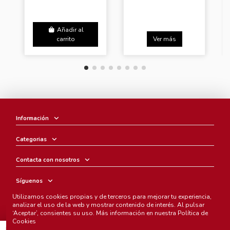
Añadir al
carrito
Ver más
Información
Categorias
Contacta con nosotros
Síguenos
Utilizamos cookies propias y de terceros para mejorar tu experiencia,
Boletín
analizar el uso de la web y mostrar contenido de interés. Al pulsar
‘Aceptar’, consientes su uso. Más información en nuestra
Política de
Cookies