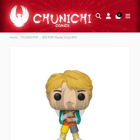
0
Inicio
FUNKO POP
BTS POP! Rocks Vinyl RM