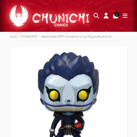
0
Inicio
FUNKO POP
Death Note POP! Animation Vinyl Figura Ryuk 9 cm