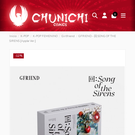
0
Inicio
K-POP
K-POP FEMENINO
Girlfriend
GFRIEND - 回:SONG OF THE
SIRENS [Apple Ver.]
-12%