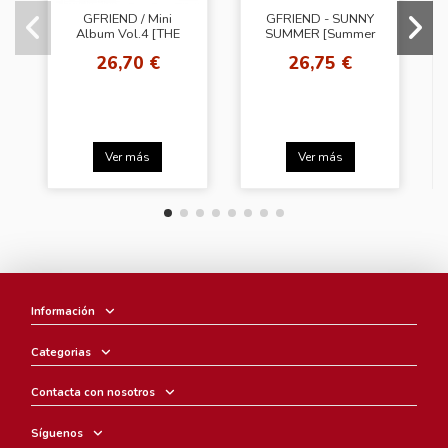
GFRIEND / Mini
GFRIEND - SUNNY
Album Vol.4 [THE
SUMMER [Summer
AWAKENING] (Knight
Ver.]
26,70 €
26,75 €
ver.)
Ver más
Ver más
Información
Categorias
Contacta con nosotros
Síguenos