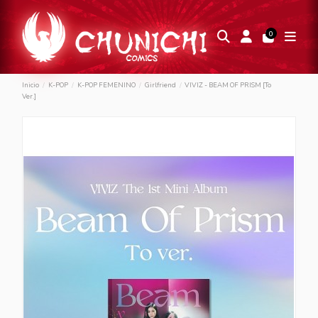
0
Inicio
K-POP
K-POP FEMENINO
Girlfriend
VIVIZ - BEAM OF PRISM [To
Ver.]