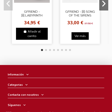
GFRIEND -
GFRIEND - 回:SONG
回:LABYRINTH
OF THE SIRENS
[Twisted Ver.]
[Apple Ver.]
34,95 €
33,00 €
37,50 €
Añadir al
carrito
Ver más
Información
Categorias
Contacta con nosotros
Síguenos