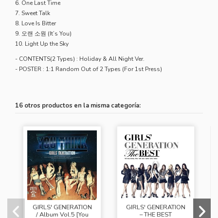
6. One Last Time
7. Sweet Talk
8. Love Is Bitter
9. 오랜 소원 (It’s You)
10. Light Up the Sky
- CONTENTS(2 Types) : Holiday & All Night Ver.
- POSTER : 1:1 Random Out of 2 Types (For 1st Press)
16 otros productos en la misma categoría:
GIRLS' GENERATION
GIRLS' GENERATION
/ Album Vol.5 [You
– THE BEST