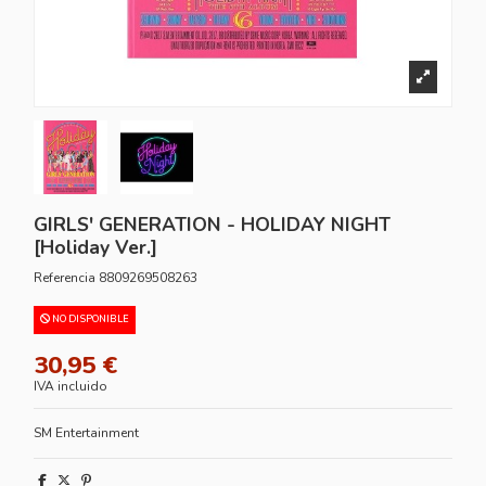
GIRLS' GENERATION - HOLIDAY NIGHT
[Holiday Ver.]
Referencia
8809269508263
NO DISPONIBLE
30,95 €
IVA incluido
SM Entertainment