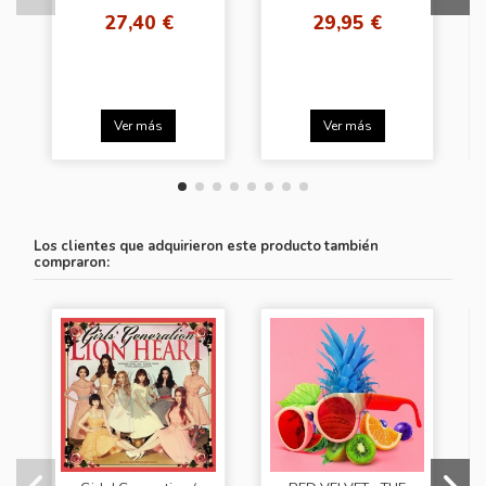
Think] Black
27,40 €
29,95 €
Ver más
Ver más
Los clientes que adquirieron este producto también
compraron: