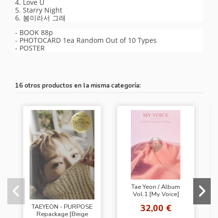
4. Love U
5. Starry Night
6. 봄이라서 그래
- BOOK 88p
- PHOTOCARD 1ea Random Out of 10 Types
- POSTER
16 otros productos en la misma categoría:
Tae Yeon / Album
Vol.1 [My Voice]
(Deluxe Edition
32,00 €
TAEYEON - PURPOSE
Blossom Ver.)
Repackage [Beige