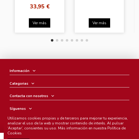
Ver.]
33,95 €
Ver más
Ver más
Información
Categorias
Contacta con nosotros
Síguenos
Utilizamos cookies propias y de terceros para mejorar tu experiencia,
Boletín
analizar el uso de la web y mostrar contenido de interés. Al pulsar
‘Aceptar’, consientes su uso. Más información en nuestra
Política de
Cookies