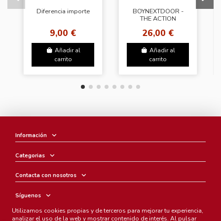
Diferencia importe
BOYNEXTDOOR -
THE ACTION
(Photobook Ver.)
9,00 €
26,00 €
(3Types Random)
Añadir al
Añadir al
carrito
carrito
Información
Categorias
Contacta con nosotros
Síguenos
Utilizamos cookies propias y de terceros para mejorar tu experiencia,
Boletín
analizar el uso de la web y mostrar contenido de interés. Al pulsar