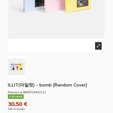
ILLIT(아일릿) - bomb [Random Cover]
Referencia
8809704433112
¡En stock!
30,50 €
IVA incluido