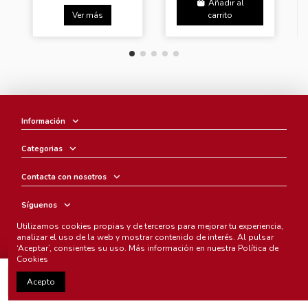
Añadir al
Ver más
carrito
Información
Categorias
Contacta con nosotros
Síguenos
Utilizamos cookies propias y de terceros para mejorar tu experiencia,
Boletín
analizar el uso de la web y mostrar contenido de interés. Al pulsar
‘Aceptar’, consientes su uso. Más información en nuestra
Política de
Cookies
Añadir al carrito
Acepto
Chunichi Comics
- © Copyright 2005-2025. Todos los derechos
reservados.