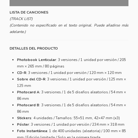
LISTA DE CANCIONES
(TRACK LIST)
(Contenido no especificado en el texto original. Puede añadirse más
adelante.)
DETALLES DEL PRODUCTO
Photobook Lenticular
: 3 versiones / 1 unidad por versión / 205
mm × 265 mm / 80 páginas
CD-R
: 3 versiones / 1 unidad por versión / 120 mm × 120 mm
Sobre del CD-R
: 3 versiones / 1 unidad por versión / 125 mm ×
125 mm
Photocard A
: 3 versiones / 1 de 5 diseños aleatorios / 54 mm ×
86 mm
Photocard B
: 3 versiones / 1 de 5 diseños aleatorios / 54 mm ×
86 mm
Stickers
: 4 unidades / Tamaños: 55×51 mm, 42×47 mm (x3)
Póster
: 3 versiones / 1 unidad por versión / 234 mm × 318 mm
Foto Instantánea
: 1 de 400 unidades (aleatoria) / 100 mm × 85
mm / Edición limitada / Solo en la primera tirada