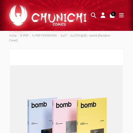
0
Inicio
K-POP
K-POP FEMENINO
ILLIT
ILLIT(아일릿) - bomb [Random
Cover]