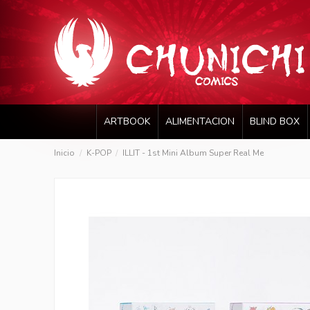
ARTBOOK
ALIMENTACION
BLIND BOX
Inicio
K-POP
ILLIT - 1st Mini Album Super Real Me