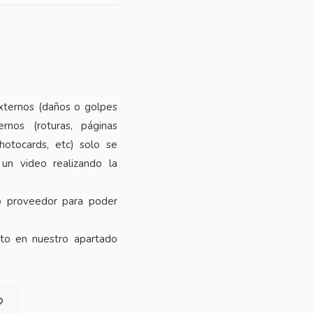
xternos (daños o golpes
rnos (roturas, páginas
photocards, etc) solo se
 un video realizando la
o proveedor para poder
cto en nuestro apartado