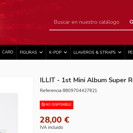
CARD
FIGURAS
K-POP
LLAVEROS & STRAPS
P
ILLIT - 1st Mini Album Super 
Referencia
8809704427821
NO DISPONIBLE
28,00 €
IVA incluido