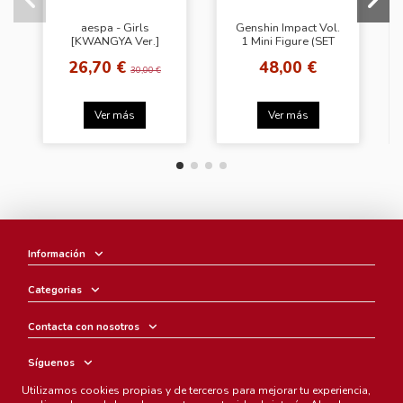
aespa - Girls
Genshin Impact Vol.
[KWANGYA Ver.]
1 Mini Figure (SET
COMPLETO 6uds)
26,70 €
48,00 €
30,00 €
Ver más
Ver más
Información
Categorias
Contacta con nosotros
Síguenos
Utilizamos cookies propias y de terceros para mejorar tu experiencia,
Boletín