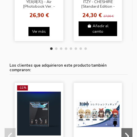
YEJI(예지) - Air
ITZY - CHESHIRE
[Photobook Ver. -
[Standard Edition -
Random Cover]
Random Cover]
26,90 €
24,30 €
27,00 €
Añadir al
Ver más
carrito
Los clientes que adquirieron este producto también
compraron:
-11%