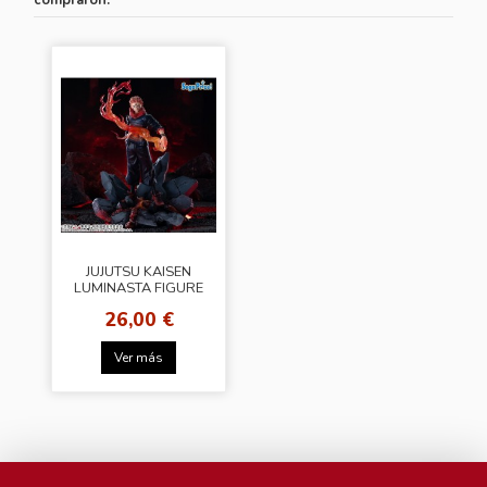
compraron:
JUJUTSU KAISEN
LUMINASTA FIGURE
[Yuji Itadori ]
26,00 €
Ver más