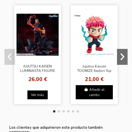
JUJUTSU KAISEN
Jujutsu Kaisen
LUMINASTA FIGURE
TOONIZE Itadori Yuji
[Yuji Itadori ]
Figure
26,00 €
21,00 €
Añadir al
Ver más
carrito
Los clientes que adquirieron este producto también