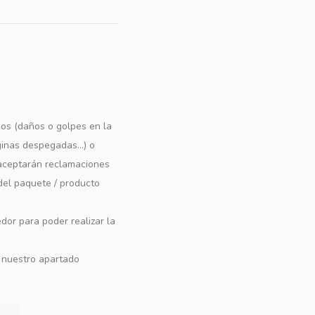
os (daños o golpes en la
ginas despegadas...) o
e aceptarán reclamaciones
 del paquete / producto
dor para poder realizar la
n nuestro apartado