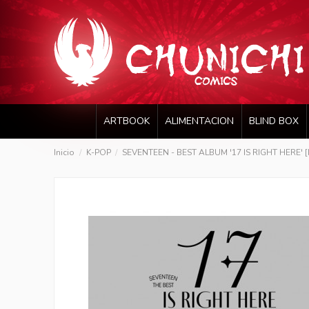
ARTBOOK
ALIMENTACION
BLIND BOX
Inicio
K-POP
SEVENTEEN - BEST ALBUM '17 IS RIGHT HERE' 