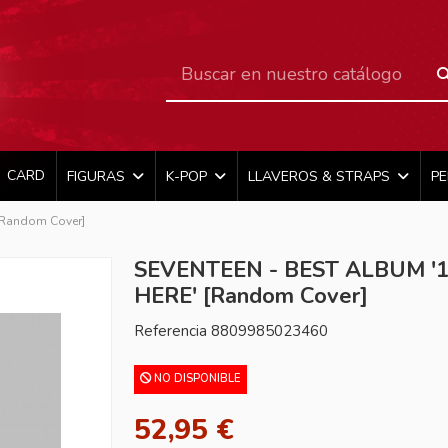
CARD
FIGURAS
K-POP
LLAVEROS & STRAPS
P
[Random Cover]
SEVENTEEN - BEST ALBUM '1
HERE' [Random Cover]
Referencia
8809985023460
NO DISPONIBLE
52,95 €