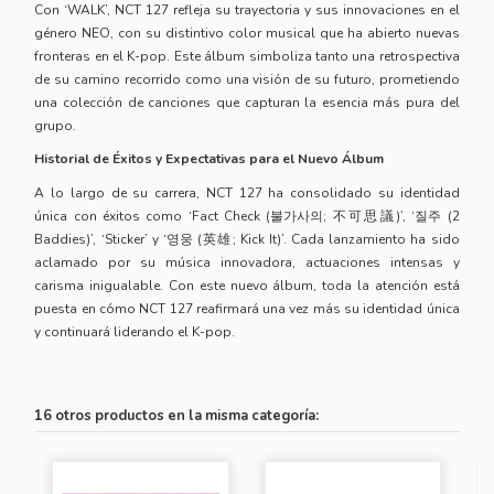
Con ‘WALK’, NCT 127 refleja su trayectoria y sus innovaciones en el
género NEO, con su distintivo color musical que ha abierto nuevas
fronteras en el K-pop. Este álbum simboliza tanto una retrospectiva
de su camino recorrido como una visión de su futuro, prometiendo
una colección de canciones que capturan la esencia más pura del
grupo.
Historial de Éxitos y Expectativas para el Nuevo Álbum
A lo largo de su carrera, NCT 127 ha consolidado su identidad
única con éxitos como ‘Fact Check (불가사의; 不可思議)’, ‘질주 (2
Baddies)’, ‘Sticker’ y ‘영웅 (英雄; Kick It)’. Cada lanzamiento ha sido
aclamado por su música innovadora, actuaciones intensas y
carisma inigualable. Con este nuevo álbum, toda la atención está
puesta en cómo NCT 127 reafirmará una vez más su identidad única
y continuará liderando el K-pop.
16 otros productos en la misma categoría: