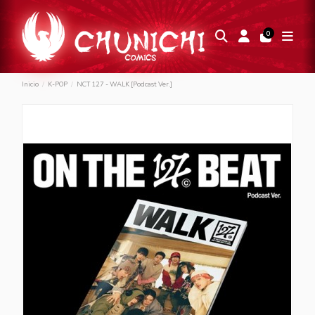
0
Inicio
K-POP
NCT 127 - WALK [Podcast Ver.]