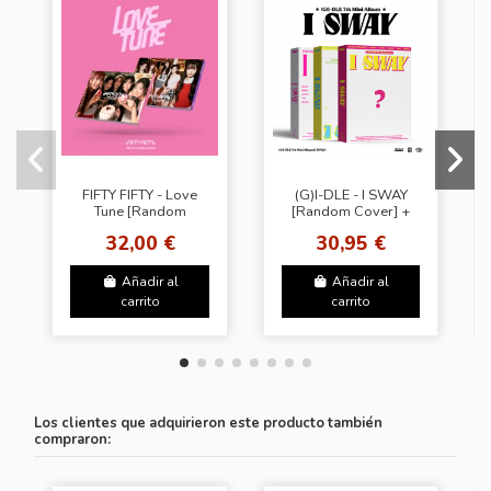
FIFTY FIFTY - Love
(G)I-DLE - I SWAY
Tune [Random
[Random Cover] +
Cover]
Random Photocard
32,00 €
30,95 €
(APPLE MUSIC)
Añadir al
Añadir al
carrito
carrito
Los clientes que adquirieron este producto también
compraron: