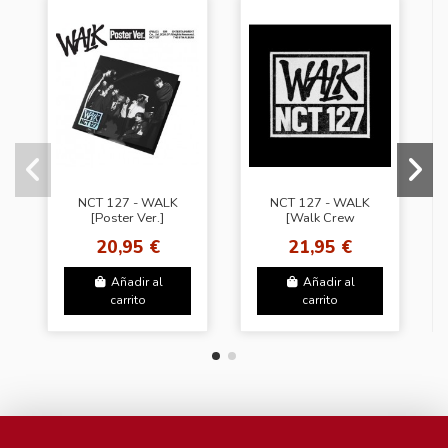
NCT 127 - WALK
NCT 127 - WALK
[Poster Ver.]
[Walk Crew
Character Card Ver.]
20,95 €
21,95 €
Añadir al
Añadir al
carrito
carrito