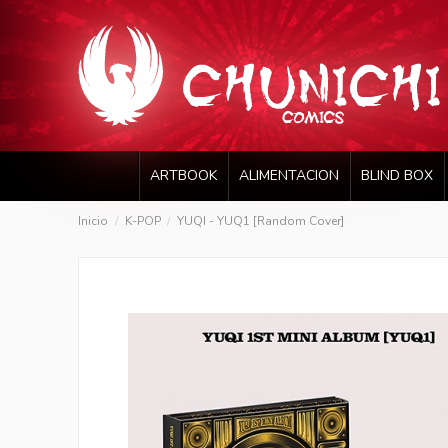
ARTBOOK
ALIMENTACION
BLIND BOX
Inicio
K-POP
YUQI - YUQ1 [Random Cover]