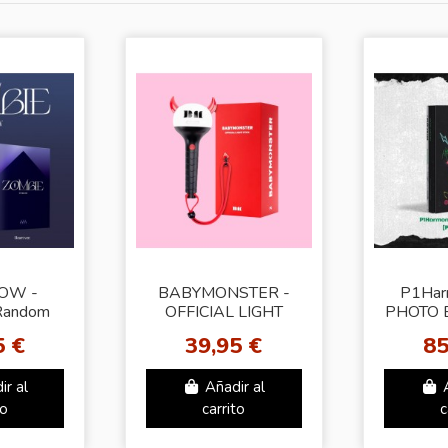
OW -
BABYMONSTER -
P1Har
Random
OFFICIAL LIGHT
PHOTO 
r]
STICK KEYRING
A
5 €
39,95 €
85
ir al
Añadir al
to
carrito
c