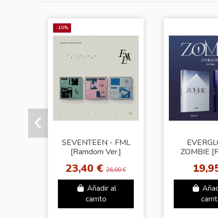
-10%
SEVENTEEN - FML
EVERGL
[Ramdom Ver.]
ZOMBIE [
Cove
23,40 €
19,9
26,00 €
Añadir al
Añad
carrito
carri