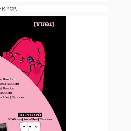
y
K-POP
.