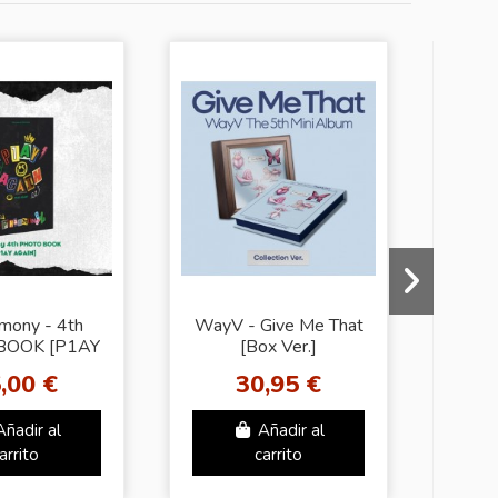
mony - 4th
WayV - Give Me That
BA
BOOK [P1AY
[Box Ver.]
1st 
GAIN]
Com
,00 €
30,95 €
Añadir al
Añadir al
arrito
carrito