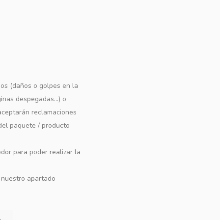
os (daños o golpes en la
ginas despegadas...) o
e aceptarán reclamaciones
 del paquete / producto
dor para poder realizar la
n nuestro apartado