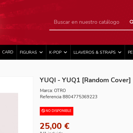
CARD
FIGURAS
K-POP
LLAVEROS & STRAPS
P
YUQI - YUQ1 [Random Cover]
Marca:
OTRO
Referencia
8804775369223
NO DISPONIBLE
25,00 €