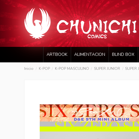
ARTBOOK
ALIMENTACION
BLIND BOX
Inicio
K-POP
K-POP MASCULINO
SUPER JUNIOR
SUPER J