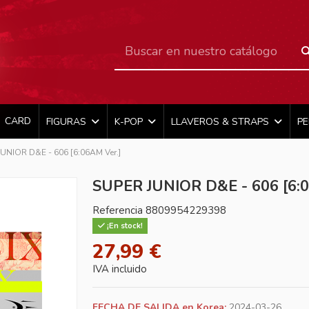
CARD
FIGURAS
K-POP
LLAVEROS & STRAPS
P
UNIOR D&E - 606 [6:06AM Ver.]
SUPER JUNIOR D&E - 606 [6:0
Referencia
8809954229398
¡En stock!
27,99 €
IVA incluido
FECHA DE SALIDA en Korea:
2024-03-26