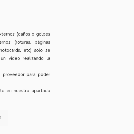
xternos (daños o golpes
rnos (roturas, páginas
photocards, etc) solo se
 un video realizando la
o proveedor para poder
cto en nuestro apartado