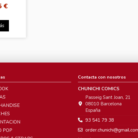
5 €
ás
ias
Contacta con nosotros
OOK
CHUNICHI COMICS
AS
Passeig Sant Joan, 21
08010 Barcelona
HANDISE
España
CHES
93 541 79 38
ENTACION
order.chunichi@gmail.co
O POP