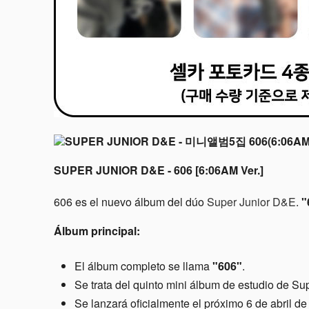
SUPER JUNIOR D&E - 606 [6:06AM Ver.]
606 es el nuevo álbum del dúo
Super Junior D&E
.
"
Álbum principal:
El álbum completo se llama
"606"
.
Se trata del quinto mini álbum de estudio de S
Se lanzará oficialmente el próximo 6 de abril de