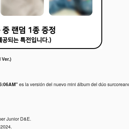
6:06AM"
es la versión del nuevo mini álbum del dúo surcorea
uper Junior D&E.
 2024.