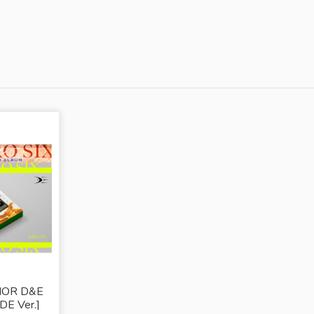
IOR D&E
DE Ver.]