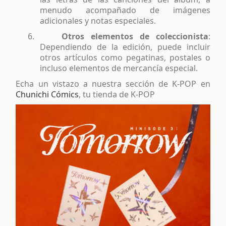
menudo acompañado de imágenes
adicionales y notas especiales.
6.
Otros elementos de coleccionista
:
Dependiendo de la edición, puede incluir
otros artículos como pegatinas, postales o
incluso elementos de mercancía especial.
Echa un vistazo a nuestra sección de K-POP en
Chunichi Cómics
, tu tienda de K-POP