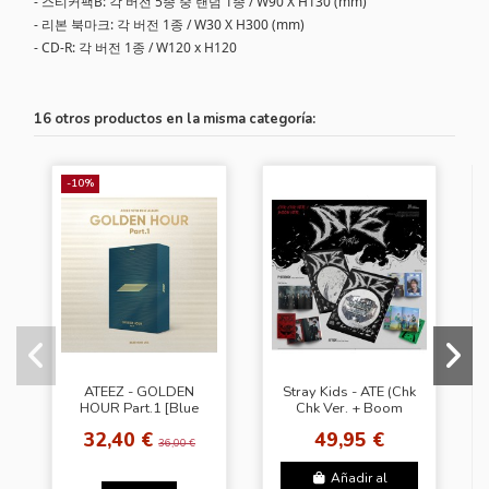
- 스티커팩B: 각 버전 5종 중 랜덤 1종 / W90 X H130 (mm)
- 리본 북마크: 각 버전 1종 / W30 X H300 (mm)
- CD-R: 각 버전 1종 / W120 x H120
16 otros productos en la misma categoría:
-10%
ATEEZ - GOLDEN
Stray Kids - ATE (Chk
HOUR Part.1 [Blue
Chk Ver. + Boom
Hour Ver.] + hello 82
Ver.) [SET] + 2
32,40 €
49,95 €
Random Photocards
36,00 €
+ logo...
Añadir al