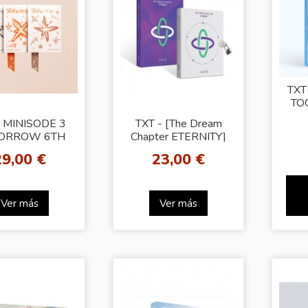
TX
TO
DR
- MINISODE 3
TXT - [The Dream
ORROW 6TH
Chapter ETERNITY]
NI ALBUM +
[Random Ver.]
29,00 €
23,00 €
om Photocard
(BDM)
Ver más
Ver más