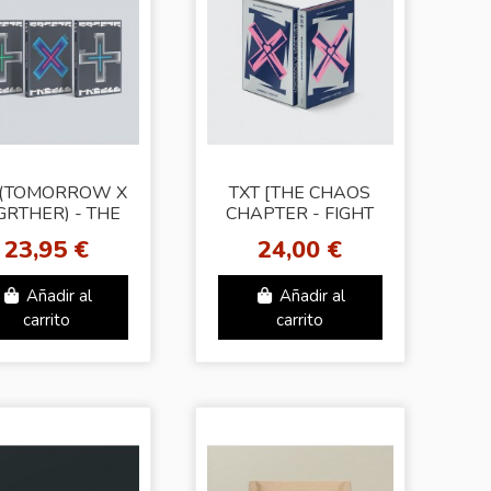
T(TOMORROW X
TXT [THE CHAOS
GRTHER) - THE
CHAPTER - FIGHT
AOS CHAPTER :
OR ESCAPE]
23,95 €
24,00 €
EEZE [Random
(Random Ver.)
Ver.]
Añadir al
Añadir al
carrito
carrito