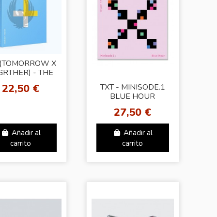
T(TOMORROW X
GRTHER) - THE
EAM CHAPTER
22,50 €
TXT - MINISODE.1
STAR
BLUE HOUR
[Random Ver.]
27,50 €
Añadir al
Añadir al
carrito
carrito