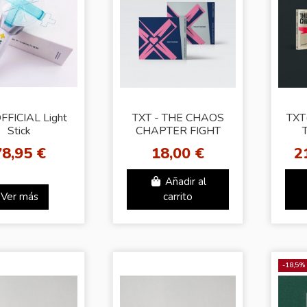
FFICIAL Light
TXT - THE CHAOS
TX
Stick
CHAPTER FIGHT
OR ESCAPE
78,95 €
18,00 €
2
[Together Ver. -
T
Random Cover]
Añadir al
Ver más
carrito
-18,5%