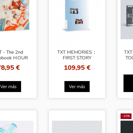
T - The 2nd
TXT MEMORIES：
TX
obook H:OUR
FIRST STORY
TO
CH
78,95 €
109,95 €
FR
Ver más
Ver más
-10%