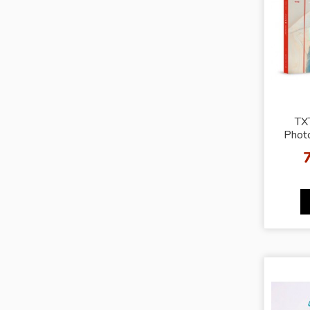
TX
Phot