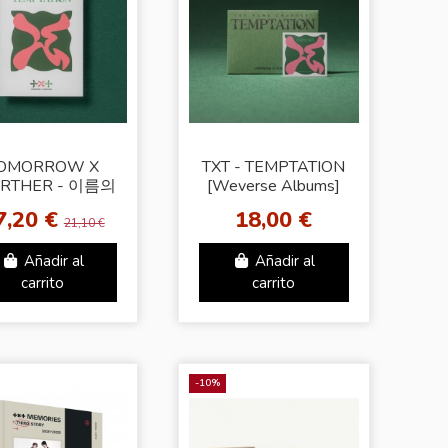
OMORROW X
TXT - TEMPTATION
GRTHER - 이름의
[Weverse Albums]
: TEMPTATION
7,20 €
18,00 €
[Lullaby Ver. -
21,10 €
dom Photobook]
Añadir al
Añadir al
carrito
carrito
-10%