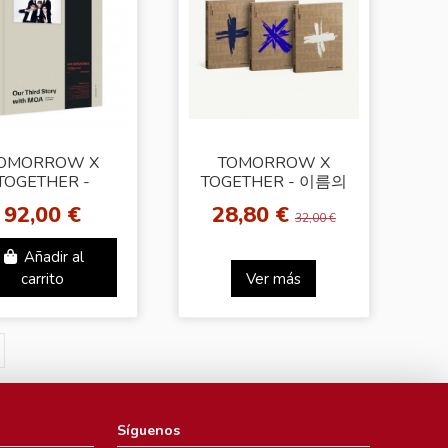
OMORROW X
TOMORROW X
TOGETHER -
TOGETHER - 이름의
MORIES : THIRD
장: FREEFALL
92,00 €
28,80 €
STORY DVD]
[Reality Cover]
32,00 €
Weverse
Añadir al
carrito
Ver más
Síguenos