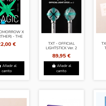
TOMORROW X
THER) - THE
M CHAPTER:
22,00 €
TXT - OFFICIAL
TX
IC [Random
LIGHTSTICK Ver. 2
Ver.]
WE
89,95 €
Añadir al
Añadir al
carrito
carrito