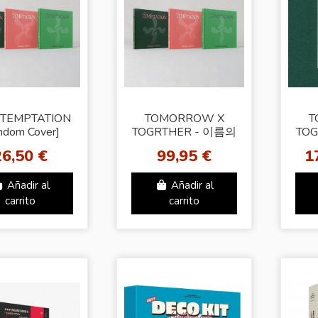
- TEMPTATION
TOMORROW X
T
ndom Cover]
TOGRTHER - 이름의
TO
장: TEMPTATION
장
26,50 €
99,95 €
1
(Weverse SET)
Ran
Añadir al
Añadir al
carrito
carrito