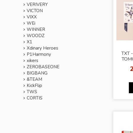
VERIVERY
VICTON
VIXX
WEi
WINNER
WOODZ
X1
Xdinary Heroes
TXT 
P1Harmony
TOM
xikers
MI
ZEROBASEONE
Rand
BIGBANG
&TEAM
KickFlip
TWS
CORTIS