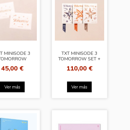
T MINISODE 3
TXT MINISODE 3
TOMORROW
TOMORROW SET +
VERSE SET +
WS GIFT
45,00 €
110,00 €
WS GIFT
Ver más
Ver más