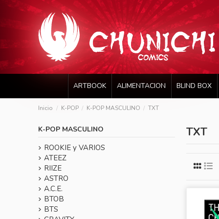
ARTBOOK
ALIMENTACION
BLIND BOX
Inicio
K-POP
K-POP MASCULINO
TXT
K-POP MASCULINO
TXT
ROOKIE y VARIOS
ATEEZ
RIIZE
ASTRO
A.C.E.
BTOB
BTS