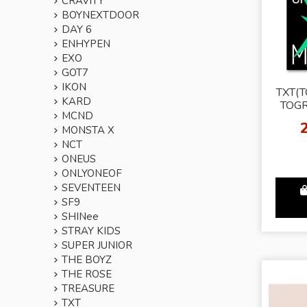
CRAVITY
BOYNEXTDOOR
DAY 6
ENHYPEN
EXO
GOT7
IKON
TXT(
KARD
TOGR
MCND
DREA
MONSTA X
MAG
NCT
ONEUS
ONLYONEOF
SEVENTEEN
SF9
SHINee
STRAY KIDS
SUPER JUNIOR
THE BOYZ
THE ROSE
TREASURE
TXT