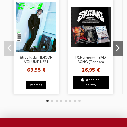
Stray Kids - [DICON
P1Harmony - SAD
VOLUME N°21
SONG [Random
STRAY KIDS B-
Cover]
69,95 €
26,95 €
SECRET KIDZ]
(CHANGBIN VER)
Añadir al
Ver más
carrito