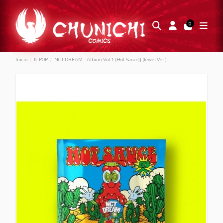
0
Inicio
K-POP
NCT DREAM - Album Vol.1 (Hot Sauce)] (Jewel Ver.)