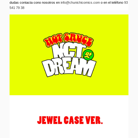
dudas contacta cono nosotros en
info@chunichicomics.com
o en el teléfono
93
541 79 38