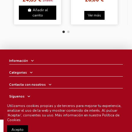
27,65 €
Añadir al
carrito
Ver más
Información
Categorias
Contacta con nosotros
Síguenos
Utilizamos cookies propias y de terceros para mejorar tu experiencia,
Boletín
analizar el uso de la web y mostrar contenido de interés. Al pulsar
‘Aceptar’, consientes su uso. Más información en nuestra
Política de
Cookies
Añadir al carrito
Acepto
Chunichi Comics
- © Copyright 2005-2025. Todos los derechos