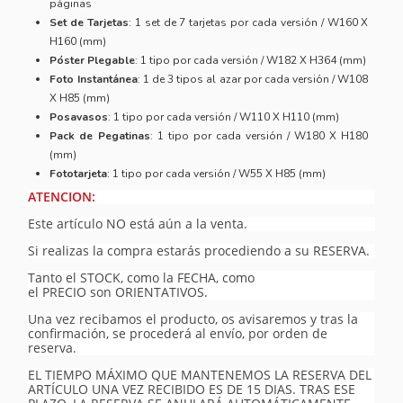
páginas
Set de Tarjetas
: 1 set de 7 tarjetas por cada versión / W160 X
H160 (mm)
Póster Plegable
: 1 tipo por cada versión / W182 X H364 (mm)
Foto Instantánea
: 1 de 3 tipos al azar por cada versión / W108
X H85 (mm)
Posavasos
: 1 tipo por cada versión / W110 X H110 (mm)
Pack de Pegatinas
: 1 tipo por cada versión / W180 X H180
(mm)
Fototarjeta
: 1 tipo por cada versión / W55 X H85 (mm)
ATENCION:
Este artículo NO está aún a la venta.
Si realizas la compra estarás procediendo a su RESERVA.
Tanto el STOCK, como la FECHA, como
el PRECIO son ORIENTATIVOS.
Una vez recibamos el producto, os avisaremos y tras la
confirmación, se procederá al envío, por orden de
reserva.
EL TIEMPO MÁXIMO QUE MANTENEMOS LA RESERVA DEL
ARTÍCULO UNA VEZ RECIBIDO ES DE 15 DIAS. TRAS ESE