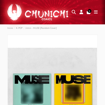
0
Inicio
K-POP
Jimin - MUSE [Random Cover]