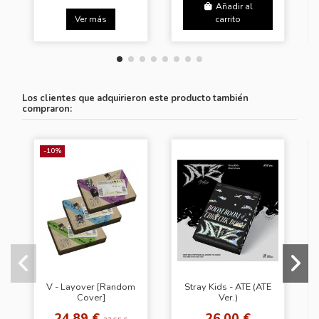
Añadir al
Ver más
carrito
Los clientes que adquirieron este producto también
compraron:
-10%
V - Layover [Random
Stray Kids - ATE (ATE
Cover]
Ver.)
24,89 €
26,00 €