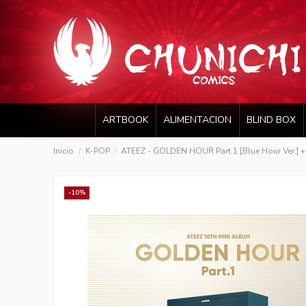
ARTBOOK
ALIMENTACION
BLIND BOX
Inicio
K-POP
ATEEZ - GOLDEN HOUR Part.1 [Blue Hour Ver.] +
-10%