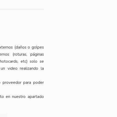
xternos (daños o golpes
rnos (roturas, páginas
photocards, etc) solo se
 un video realizando la
o proveedor para poder
cto en nuestro apartado