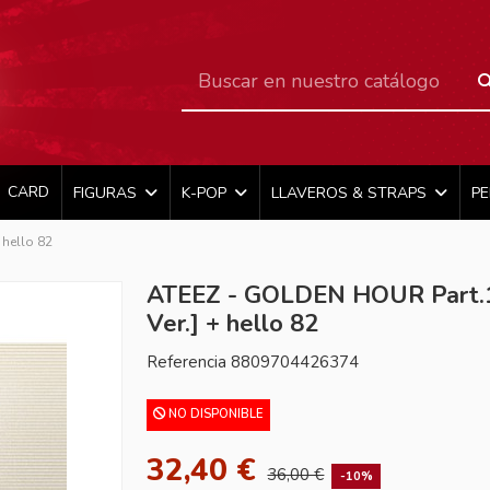
CARD
FIGURAS
K-POP
LLAVEROS & STRAPS
P
 hello 82
ATEEZ - GOLDEN HOUR Part.1
Ver.] + hello 82
Referencia
8809704426374
NO DISPONIBLE
32,40 €
36,00 €
-10%