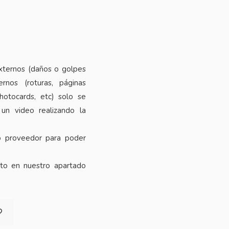
xternos (daños o golpes
rnos (roturas, páginas
photocards, etc) solo se
 un video realizando la
o proveedor para poder
cto en nuestro apartado