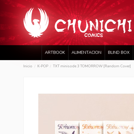
ARTBOOK
ALIMENTACION
BLIND BOX
Inicio
K-POP
TXT minisode 3 TOMORROW [Random Cover]