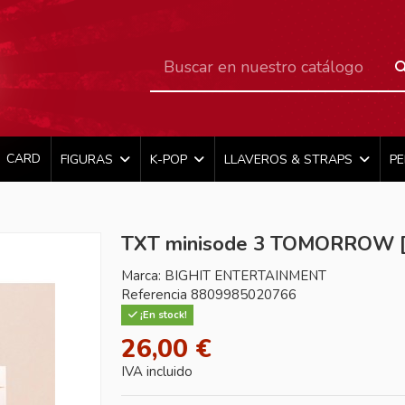
CARD
FIGURAS
K-POP
LLAVEROS & STRAPS
P
TXT minisode 3 TOMORROW [
Marca:
BIGHIT ENTERTAINMENT
Referencia
8809985020766
¡En stock!
26,00 €
IVA incluido