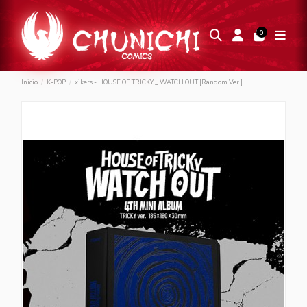
0
Inicio
K-POP
xikers - HOUSE OF TRICKY _ WATCH OUT [Random Ver.]