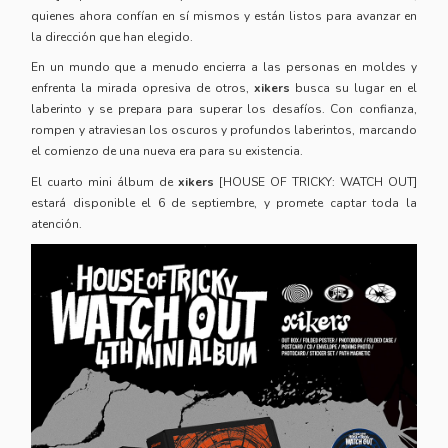
quienes ahora confían en sí mismos y están listos para avanzar en
la dirección que han elegido.
En un mundo que a menudo encierra a las personas en moldes y
enfrenta la mirada opresiva de otros,
xikers
busca su lugar en el
laberinto y se prepara para superar los desafíos. Con confianza,
rompen y atraviesan los oscuros y profundos laberintos, marcando
el comienzo de una nueva era para su existencia.
El cuarto mini álbum de
xikers
[HOUSE OF TRICKY: WATCH OUT]
estará disponible el 6 de septiembre, y promete captar toda la
atención.