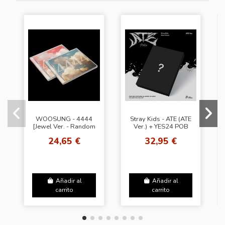
WOOSUNG - 4444
Stray Kids - ATE (ATE
[Jewel Ver. - Random
Ver.) + YES24 POB
Cover]
24,65 €
32,95 €
Añadir al
Añadir al
carrito
carrito