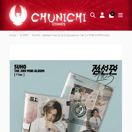
0
Inicio
K-POP
SUHO - dotted line (1 to 3) [question Ver.] + POB INTERASIA