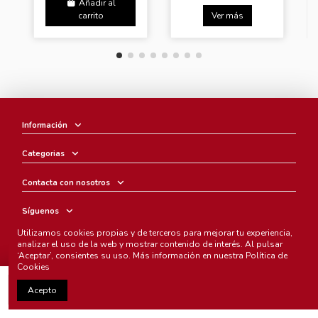
Añadir al
carrito
Ver más
Información
Categorias
Contacta con nosotros
Síguenos
Utilizamos cookies propias y de terceros para mejorar tu experiencia,
Boletín
analizar el uso de la web y mostrar contenido de interés. Al pulsar
‘Aceptar’, consientes su uso. Más información en nuestra
Política de
Cookies
Añadir al carrito
Acepto
Chunichi Comics
- © Copyright 2005-2025. Todos los derechos
reservados.