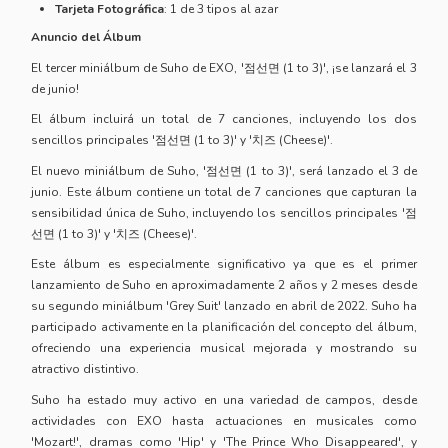
Tarjeta Fotográfica
: 1 de 3 tipos al azar
Anuncio del Álbum
El tercer miniálbum de Suho de EXO, '점선면 (1 to 3)', ¡se lanzará el 3
de junio!
El álbum incluirá un total de 7 canciones, incluyendo los dos
sencillos principales '점선면 (1 to 3)' y '치즈 (Cheese)'.
El nuevo miniálbum de Suho, '점선면 (1 to 3)', será lanzado el 3 de
junio. Este álbum contiene un total de 7 canciones que capturan la
sensibilidad única de Suho, incluyendo los sencillos principales '점
선면 (1 to 3)' y '치즈 (Cheese)'.
Este álbum es especialmente significativo ya que es el primer
lanzamiento de Suho en aproximadamente 2 años y 2 meses desde
su segundo miniálbum 'Grey Suit' lanzado en abril de 2022. Suho ha
participado activamente en la planificación del concepto del álbum,
ofreciendo una experiencia musical mejorada y mostrando su
atractivo distintivo.
Suho ha estado muy activo en una variedad de campos, desde
actividades con EXO hasta actuaciones en musicales como
'Mozart!', dramas como 'Hip' y 'The Prince Who Disappeared', y