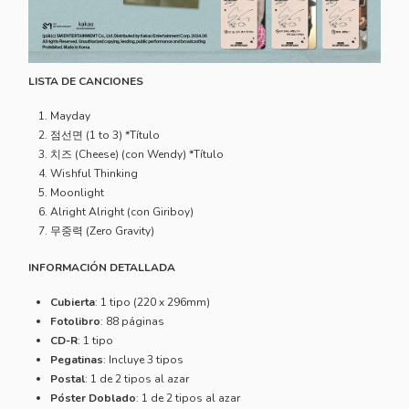
LISTA DE CANCIONES
Mayday
점선면 (1 to 3) *Título
치즈 (Cheese) (con Wendy) *Título
Wishful Thinking
Moonlight
Alright Alright (con Giriboy)
무중력 (Zero Gravity)
INFORMACIÓN DETALLADA
Cubierta
: 1 tipo (220 x 296mm)
Fotolibro
: 88 páginas
CD-R
: 1 tipo
Pegatinas
: Incluye 3 tipos
Postal
: 1 de 2 tipos al azar
Póster Doblado
: 1 de 2 tipos al azar