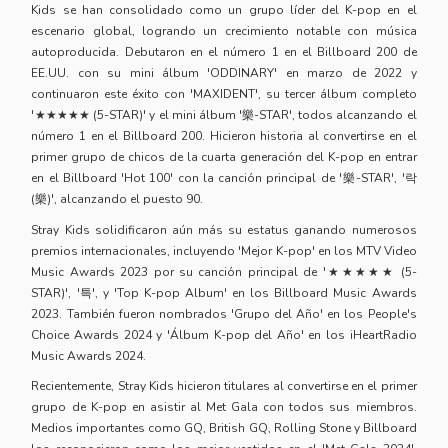
Kids se han consolidado como un grupo líder del K-pop en el
escenario global, logrando un crecimiento notable con música
autoproducida. Debutaron en el número 1 en el Billboard 200 de
EE.UU. con su mini álbum 'ODDINARY' en marzo de 2022 y
continuaron este éxito con 'MAXIDENT', su tercer álbum completo
'★★★★★ (5-STAR)' y el mini álbum '樂-STAR', todos alcanzando el
número 1 en el Billboard 200. Hicieron historia al convertirse en el
primer grupo de chicos de la cuarta generación del K-pop en entrar
en el Billboard 'Hot 100' con la canción principal de '樂-STAR', '락
(樂)', alcanzando el puesto 90.
Stray Kids solidificaron aún más su estatus ganando numerosos
premios internacionales, incluyendo 'Mejor K-pop' en los MTV Video
Music Awards 2023 por su canción principal de '★★★★★ (5-
STAR)', '특', y 'Top K-pop Album' en los Billboard Music Awards
2023. También fueron nombrados 'Grupo del Año' en los People's
Choice Awards 2024 y 'Álbum K-pop del Año' en los iHeartRadio
Music Awards 2024.
Recientemente, Stray Kids hicieron titulares al convertirse en el primer
grupo de K-pop en asistir al Met Gala con todos sus miembros.
Medios importantes como GQ, British GQ, Rolling Stone y Billboard