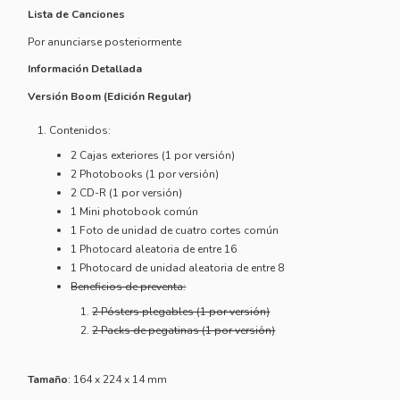
Lista de Canciones
Por anunciarse posteriormente
Información Detallada
Versión Boom (Edición Regular)
Contenidos:
2 Cajas exteriores (1 por versión)
2 Photobooks (1 por versión)
2 CD-R (1 por versión)
1 Mini photobook común
1 Foto de unidad de cuatro cortes común
1 Photocard aleatoria de entre 16
1 Photocard de unidad aleatoria de entre 8
Beneficios de preventa:
2 Pósters plegables (1 por versión)
2 Packs de pegatinas (1 por versión)
Tamaño
: 164 x 224 x 14 mm