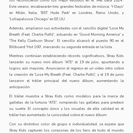
los reconocieron como los mejor vestidos en el 'Met Gala 2024'.
Este verano, encabezarán tres grandes festivales de música: 'I-Days'
en Milán, Italia, 'BST Hyde Park' en Londres, Reino Unido, y
'Lollapalooza Chicago' en EE.UU.
Además, ampliaron sus actividades con el sencillo digital 'Lose My
Breath (Feat. Charlie Puth)', actuando en 'Good Morning America' y
'The Kelly Clarkson Show'. El sencillo alcanzó el puesto 90 en el
Billboard 'Hot 100', marcando su segunda entrada en la lista.
Mientras continúan estableciendo récords significativos, Stray Kids
lanzarán su nuevo mini álbum 'ATE' el 19 de julio, apuntando a
logros aún mayores. Anunciaron el regreso en un video intro sobre
la creación de 'Lose My Breath (Feat. Charlie Puth)', y el 19 de junio
lanzaron el tráiler principal del nuevo álbum, aumentando la
anticipación.
El tráiler muestra a Stray Kids como modelos para la marca de
galletas de la fortuna 'ATE', rompiendo las galletas para predecir
su suerte. El concepto único y los visuales de alta calidad en el
tráiler han aumentado la curiosidad sobre el nuevo álbum.
Con su distintivo color de grupo e individualidad, se espera que
Stray Kids capturen los corazones de los fans de todo el mundo