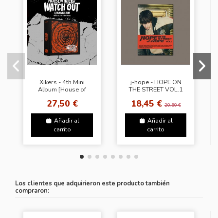
Xikers - 4th Mini
j-hope - HOPE ON
Album [House of
THE STREET VOL.1
Tricky_Watch Out]
[Weverse Albums
27,50 €
18,45 €
(Random Ver.) + SW
ver.]
20,50 €
Añadir al
Añadir al
carrito
carrito
Los clientes que adquirieron este producto también
compraron: