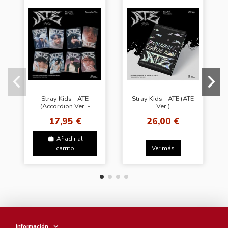
Stray Kids - ATE
Stray Kids - ATE (ATE
(Accordion Ver. -
Ver.)
Random Cover)
17,95 €
26,00 €
Añadir al
carrito
Ver más
Información