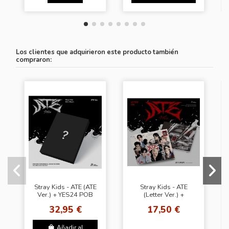
Los clientes que adquirieron este producto también
compraron:
Stray Kids - ATE (ATE
Stray Kids - ATE
Ver.) + YES24 POB
(Letter Ver.) +
Random Photocard
32,95 €
17,50 €
(BDM)
Añadir al