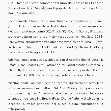
2023. También fueron nombrados 'Grupo del Año' en los People's
Choice Awards 2024 y 'Álbum K-pop del Año' en los iHeartRadio
Music Awards 2024.
Recientemente, Stray Kids hicieron titulares al convertirse en el primer
grupo de K-pop en asistir al Met Gala con todos sus miembros.
Medios importantes como GQ, British GQ, Rolling Stone y Billboard
los reconocieron como los mejor vestidos en el 'Met Gala 2024'.
Este verano, encabezarán tres grandes festivales de música: 'I-Days'
en Milán, Italia, 'BST Hyde Park' en Londres, Reino Unido, y
'Lollapalooza Chicago' en EE.UU.
Además, ampliaron sus actividades con el sencillo digital 'Lose My
Breath (Feat. Charlie Puth)', actuando en 'Good Morning America' y
'The Kelly Clarkson Show'. El sencillo alcanzó el puesto 90 en el
Billboard 'Hot 100', marcando su segunda entrada en la lista.
Mientras continúan estableciendo récords significativos, Stray Kids
lanzarán su nuevo mini álbum 'ATE' el 19 de julio, apuntando a
logros aún mayores. Anunciaron el regreso en un video intro sobre
la creación de 'Lose My Breath (Feat. Charlie Puth)', y el 19 de junio
lanzaron el tráiler principal del nuevo álbum, aumentando la
anticipación.