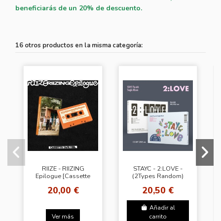
beneficiarás de un 20% de descuento.
16 otros productos en la misma categoría:
RIIZE - RIIZING
STAYC - 2:LOVE -
Epilogue [Cassette
(2Types Random)
Tape Ver.]
20,00 €
20,50 €
Añadir al
Ver más
carrito