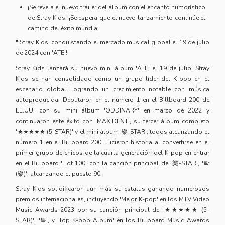
¡Se revela el nuevo tráiler del álbum con el encanto humorístico
de Stray Kids! ¡Se espera que el nuevo lanzamiento continúe el
camino del éxito mundial!
"¡Stray Kids, conquistando el mercado musical global el 19 de julio
de 2024 con 'ATE'!"
Stray Kids lanzará su nuevo mini álbum 'ATE' el 19 de julio. Stray
Kids se han consolidado como un grupo líder del K-pop en el
escenario global, logrando un crecimiento notable con música
autoproducida. Debutaron en el número 1 en el Billboard 200 de
EE.UU. con su mini álbum 'ODDINARY' en marzo de 2022 y
continuaron este éxito con 'MAXIDENT', su tercer álbum completo
'★★★★★ (5-STAR)' y el mini álbum '樂-STAR', todos alcanzando el
número 1 en el Billboard 200. Hicieron historia al convertirse en el
primer grupo de chicos de la cuarta generación del K-pop en entrar
en el Billboard 'Hot 100' con la canción principal de '樂-STAR', '락
(樂)', alcanzando el puesto 90.
Stray Kids solidificaron aún más su estatus ganando numerosos
premios internacionales, incluyendo 'Mejor K-pop' en los MTV Video
Music Awards 2023 por su canción principal de '★★★★★ (5-
STAR)', '특', y 'Top K-pop Album' en los Billboard Music Awards