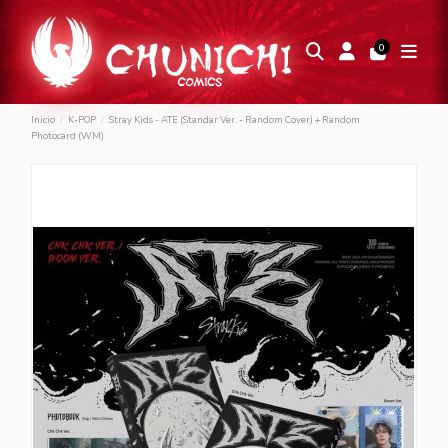
0
Inicio
K-POP
Stray Kids - ATE (Standar Ver. - Random Cover) + Random
Photocard (WM)