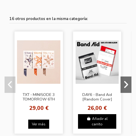
16 otros productos en la misma categoría:
TXT - MINISODE 3
DAY6 - Band Aid
TOMORROW 6TH
[Random Cover]
MINI ALBUM +
29,00 €
26,00 €
Random Photocard
(BDM)
Añadir al
Ver más
carrito