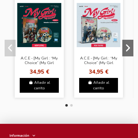
A.C.E - [My Girl : “My
A.C.E - [My Girl : “My
Choice” (My Girl
Choice” (My Girl
Season 2 : Wander in
Season 1 : Search for
34,95 €
34,95 €
confusion)]
my lost CONATUS all
day)]
Añadir al
Añadir al
carrito
carrito
Información