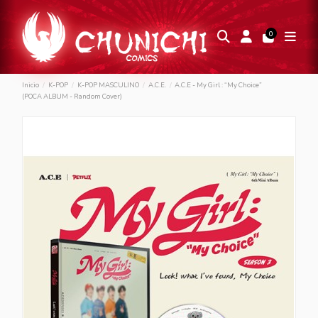
0
Inicio
K-POP
K-POP MASCULINO
A.C.E.
A.C.E - My Girl : “My Choice”
(POCA ALBUM - Random Cover)