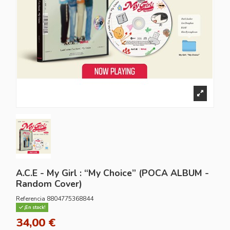
A.C.E - My Girl : “My Choice” (POCA ALBUM -
Random Cover)
Referencia
8804775368844
¡En stock!
34,00 €