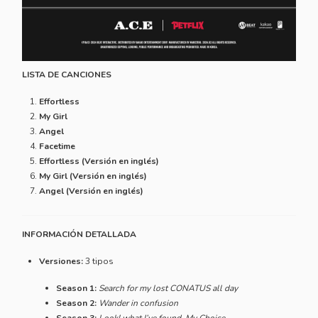
LISTA DE CANCIONES
Effortless
My Girl
Angel
Facetime
Effortless (Versión en inglés)
My Girl (Versión en inglés)
Angel (Versión en inglés)
INFORMACIÓN DETALLADA
Versiones:
3 tipos
Season 1:
Search for my lost CONATUS all day
Season 2:
Wander in confusion
Season 3:
Look! what I’ve found, My Choice