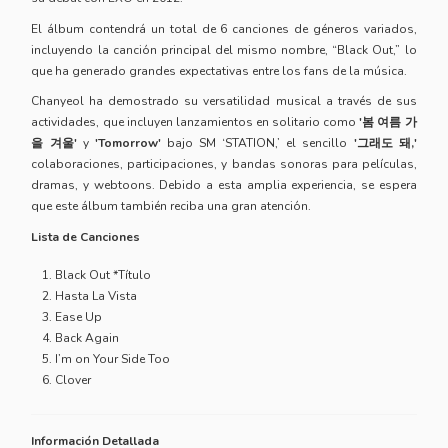
El álbum contendrá un total de 6 canciones de géneros variados,
incluyendo la canción principal del mismo nombre, “Black Out,” lo
que ha generado grandes expectativas entre los fans de la música.
Chanyeol ha demostrado su versatilidad musical a través de sus
actividades, que incluyen lanzamientos en solitario como
'봄 여름 가
을 겨울'
y
'Tomorrow'
bajo SM ‘STATION,’ el sencillo
'그래도 돼,'
colaboraciones, participaciones, y bandas sonoras para películas,
dramas, y webtoons. Debido a esta amplia experiencia, se espera
que este álbum también reciba una gran atención.
Lista de Canciones
Black Out *Título
Hasta La Vista
Ease Up
Back Again
I’m on Your Side Too
Clover
Información Detallada