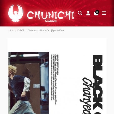
0
Inicio
K-POP
Chanyeol - Black Out [Special Ver.]