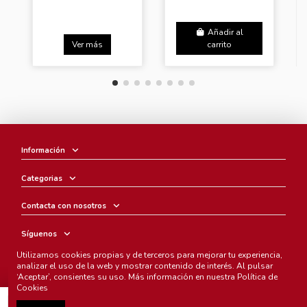
Añadir al
Ver más
carrito
Información
Categorias
Contacta con nosotros
Síguenos
Utilizamos cookies propias y de terceros para mejorar tu experiencia,
Boletín
analizar el uso de la web y mostrar contenido de interés. Al pulsar
‘Aceptar’, consientes su uso. Más información en nuestra
Política de
Cookies