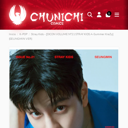
0
Inicio
K-POP
Stray Kids - [DICON VOLUME N°21 STRAY KIDS A-Summer KraZy]
(SEUNGMIN VER)