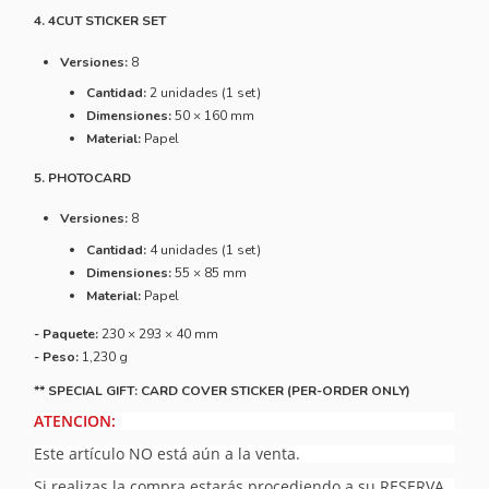
4. 4CUT STICKER SET
Versiones:
8
Cantidad:
2 unidades (1 set)
Dimensiones:
50 × 160 mm
Material:
Papel
5. PHOTOCARD
Versiones:
8
Cantidad:
4 unidades (1 set)
Dimensiones:
55 × 85 mm
Material:
Papel
- Paquete:
230 × 293 × 40 mm
- Peso:
1,230 g
** SPECIAL GIFT: CARD COVER STICKER (PER-ORDER ONLY)
ATENCION:
Este artículo NO está aún a la venta.
Si realizas la compra estarás procediendo a su RESERVA.