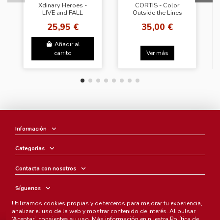
Xdinary Heroes -
CORTIS - Color
LIVE and FALL
Outside the Lines
[Random Cover]
(Cortis Ball Ver.)
25,95 €
35,00 €
Añadir al
carrito
Ver más
Información
Categorias
Contacta con nosotros
Síguenos
Utilizamos cookies propias y de terceros para mejorar tu experiencia,
Boletín
analizar el uso de la web y mostrar contenido de interés. Al pulsar
‘Aceptar’, consientes su uso. Más información en nuestra
Política de