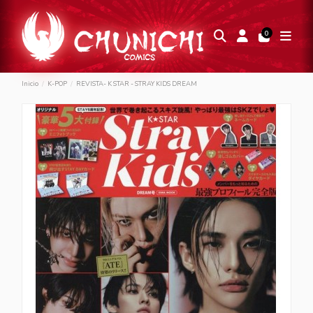
0
Inicio
K-POP
REVISTA- K STAR - STRAY KIDS DREAM