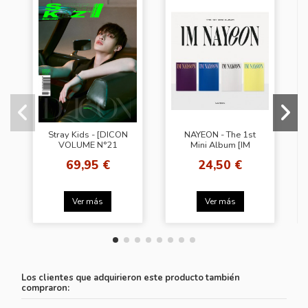
Stray Kids - [DICON
NAYEON - The 1st
VOLUME N°21
Mini Album [IM
STRAY KIDS B-
NAYEON]
69,95 €
24,50 €
SECRET KIDZ]
(BANG CHAN VER)
Ver más
Ver más
Los clientes que adquirieron este producto también
compraron: