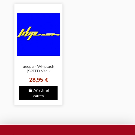
aespa - Whiplash
[SPEED Ver. -
Random Cover]
28,95 €
Añadir al
carrito