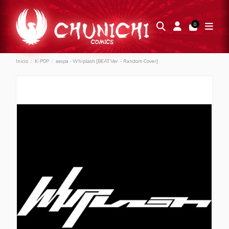
0
Inicio
K-POP
aespa - Whiplash [BEAT Ver. - Random Cover]