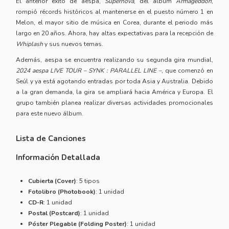
El anterior éxito de aespa,
Supernova
, del álbum
Armageddon
,
rompió récords históricos al mantenerse en el puesto número 1 en
Melon, el mayor sitio de música en Corea, durante el periodo más
largo en 20 años. Ahora, hay altas expectativas para la recepción de
Whiplash
y sus nuevos temas.
Además, aespa se encuentra realizando su segunda gira mundial,
2024 aespa LIVE TOUR – SYNK : PARALLEL LINE –
, que comenzó en
Seúl y ya está agotando entradas por toda Asia y Australia. Debido
a la gran demanda, la gira se ampliará hacia América y Europa. El
grupo también planea realizar diversas actividades promocionales
para este nuevo álbum.
Lista de Canciones
Información Detallada
Cubierta (Cover)
: 5 tipos
Fotolibro (Photobook)
: 1 unidad
CD-R
: 1 unidad
Postal (Postcard)
: 1 unidad
Póster Plegable (Folding Poster)
: 1 unidad