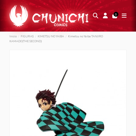
0
Inicio
FIGURAS
KIMETSU NO YAIBA
Kimetsu no Yaiba TANJIRO
KAMADO(THE SECOND)