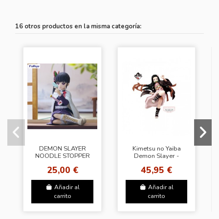
16 otros productos en la misma categoría:
DEMON SLAYER
Kimetsu no Yaiba
NOODLE STOPPER
Demon Slayer -
FIGURE [Kanao
ICHIBANSHO FIGURE
25,00 €
45,95 €
Tsuyuri]
NEZUKO KAMADO
(THE THIRD)
Añadir al
Añadir al
carrito
carrito