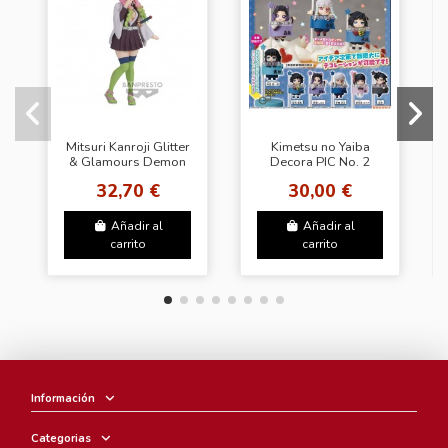
Mitsuri Kanroji Glitter
Kimetsu no Yaiba
& Glamours Demon
Decora PIC No. 2
Slayer Kimetsu no
Figure
32,70 €
30,00 €
Yaiba
Añadir al
Añadir al
carrito
carrito
Información
Categorias