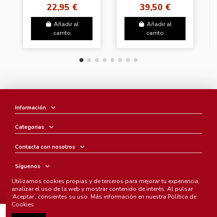
Mitsuri Kanroji
Ichibansho The
22,95 €
39,50 €
Fourth
Añadir al
Añadir al
carrito
carrito
Información
Categorias
Contacta con nosotros
Síguenos
Utilizamos cookies propias y de terceros para mejorar tu experiencia,
Boletín
analizar el uso de la web y mostrar contenido de interés. Al pulsar
‘Aceptar’, consientes su uso. Más información en nuestra
Política de
Cookies