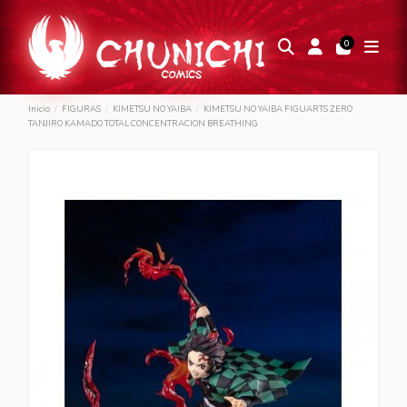
0
Inicio
FIGURAS
KIMETSU NO YAIBA
KIMETSU NO YAIBA FIGUARTS ZERO
TANJIRO KAMADO TOTAL CONCENTRACION BREATHING