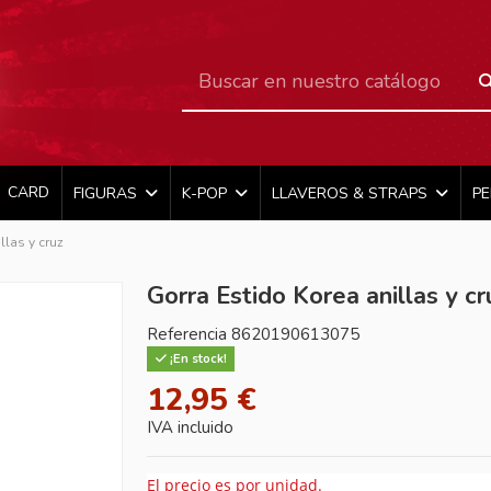
CARD
FIGURAS
K-POP
LLAVEROS & STRAPS
P
llas y cruz
Gorra Estido Korea anillas y cr
Referencia
8620190613075
¡En stock!
12,95 €
IVA incluido
El precio es por unidad.