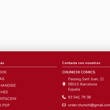
ias
Contacta con nosotros
OOK
CHUNICHI COMICS
AS
Passeig Sant Joan, 21
08010 Barcelona
HANDISE
España
CHES
93 541 79 38
ENTACION
order.chunichi@gmail.co
O POP