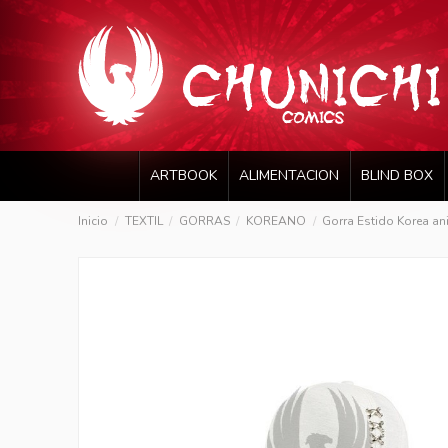
ARTBOOK
ALIMENTACION
BLIND BOX
Inicio
TEXTIL
GORRAS
KOREANO
Gorra Estido Korea ani