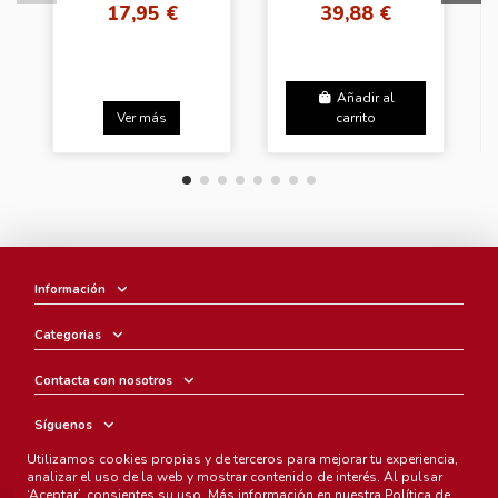
17,95 €
39,88 €
Añadir al
Ver más
carrito
Información
Categorias
Contacta con nosotros
Síguenos
Utilizamos cookies propias y de terceros para mejorar tu experiencia,
Boletín
analizar el uso de la web y mostrar contenido de interés. Al pulsar
‘Aceptar’, consientes su uso. Más información en nuestra
Política de