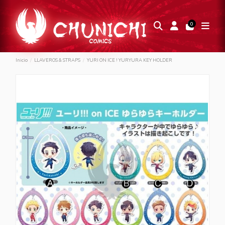
0
Inicio
LLAVEROS & STRAPS
YURI ON ICE ! YURYURA KEY HOLDER