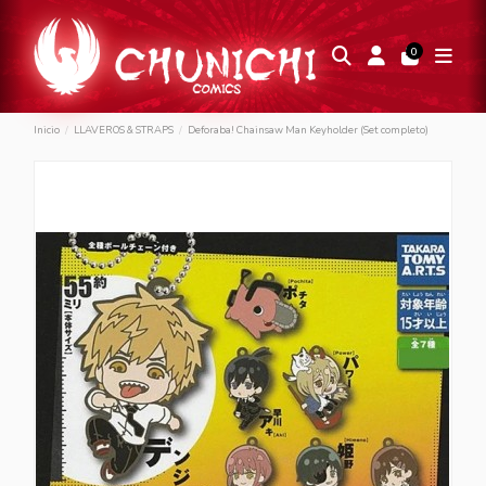
0
Inicio
LLAVEROS & STRAPS
Deforaba! Chainsaw Man Keyholder (Set completo)