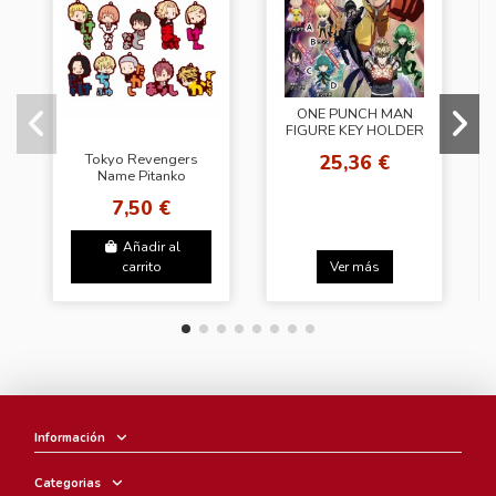
ONE PUNCH MAN
FIGURE KEY HOLDER
25,36 €
Tokyo Revengers
Name Pitanko
Rubber Mascot
7,50 €
Añadir al
carrito
Ver más
Información
Categorias