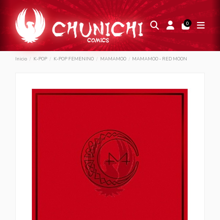
0
Inicio
K-POP
K-POP FEMENINO
MAMAMOO
MAMAMOO - RED MOON