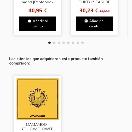
mood [Photobook
GUILTY PLEASURE
Ver. - Random
40,95 €
30,23 €
Cover] + Random
32,50 €
Photocard (SW)
Añadir al
Añadir al
carrito
carrito
Los clientes que adquirieron este producto también
compraron:
MAMAMOO -
YELLOW FLOWER