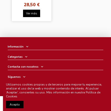
28,50 €
Ver más
Información
Categorias
Contacta con nosotros
Síguenos
Utilizamos cookies propias y de terceros para mejorar tu experiencia,
Boletín
analizar el uso de la web y mostrar contenido de interés. Al pulsar
‘Aceptar’, consientes su uso. Más información en nuestra
Política de
Cookies
Añadir al carrito
Acepto
Chunichi Comics
- © Copyright 2005-2025. Todos los derechos
reservados.