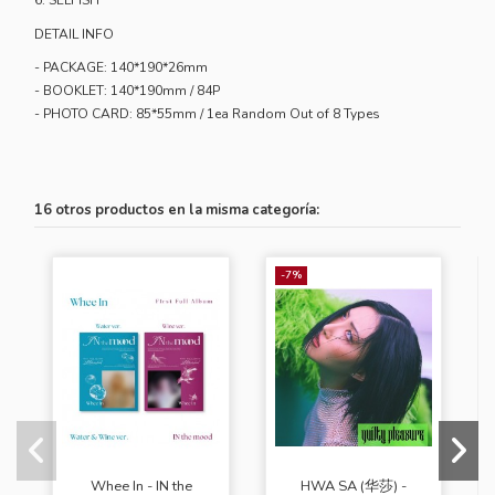
6. SELFISH
DETAIL INFO
- PACKAGE: 140*190*26mm
- BOOKLET: 140*190mm / 84P
- PHOTO CARD: 85*55mm / 1ea Random Out of 8 Types
16 otros productos en la misma categoría:
-7%
Whee In - IN the
HWA SA (华莎) -