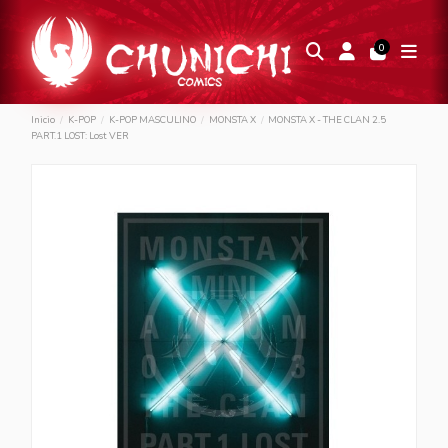
0
Inicio
K-POP
K-POP MASCULINO
MONSTA X
MONSTA X - THE CLAN 2.5
PART.1 LOST: Lost VER