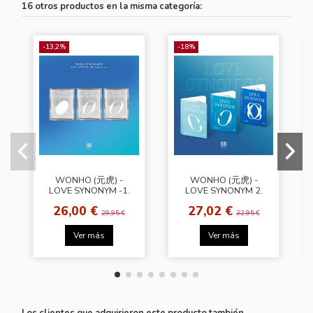
16 otros productos en la misma categoría:
-13,2%
-18%
WONHO (元虎) -
WONHO (元虎) -
LOVE SYNONYM -1.
LOVE SYNONYM 2.
Right for me [Ver.3]
Right for Us [Ver.2]
26,00 €
27,02 €
29,95 €
32,95 €
Ver más
Ver más