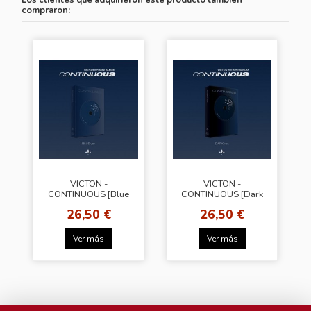
Los clientes que adquirieron este producto también
compraron:
VICTON -
VICTON -
CONTINUOUS [Blue
CONTINUOUS [Dark
Ver.]
Ver.]
26,50 €
26,50 €
Ver más
Ver más