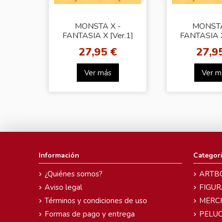
MONSTA X -
MONSTA
FANTASIA X [Ver.1]
FANTASIA X
27,95 €
27,9
Ver más
Ver m
Información
Categor
¿Quiénes somos?
ARTB
Aviso legal
FIGUR
Términos y condiciones de uso
MERC
Formas de pago y entrega
PELU