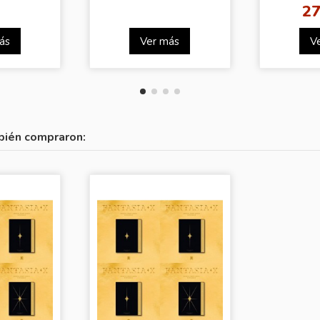
YOU
27
ás
Ver más
V
bién compraron: