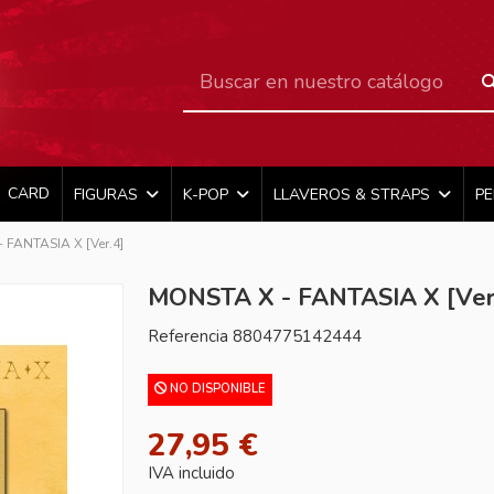
CARD
FIGURAS
K-POP
LLAVEROS & STRAPS
P
 FANTASIA X [Ver.4]
MONSTA X - FANTASIA X [Ver
Referencia
8804775142444
NO DISPONIBLE
27,95 €
IVA incluido