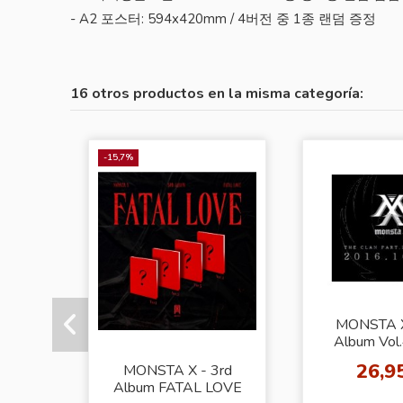
- A2 포스터: 594x420mm / 4버전 중 1종 랜덤 증정
16 otros productos en la misma categoría:
-15,7%
MONSTA X 
Album Vol
CLAN 2.5 
26,9
MONSTA X - 3rd
GUILT
Album FATAL LOVE