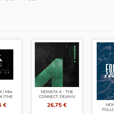
/ Mini
MONSTA X - THE
.4 [THE
CONNECT: DEJAVU
PART.2
[VER.II]
5 €
26,75 €
MON
Y]
FOLLO