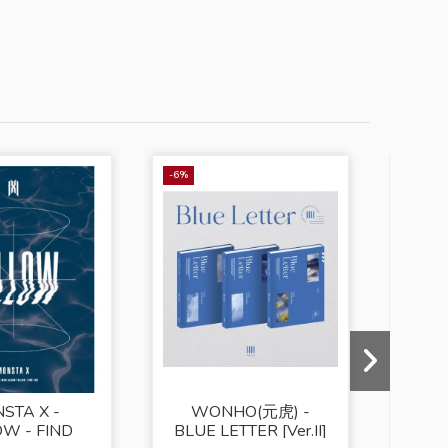
-6%
-10%
STA X -
WONHO(元虎) -
MO
W - FIND
BLUE LETTER [Ver.II]