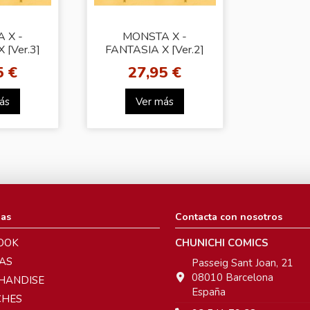
 X -
MONSTA X -
 [Ver.3]
FANTASIA X [Ver.2]
5 €
27,95 €
ás
Ver más
ias
Contacta con nosotros
OOK
CHUNICHI COMICS
AS
Passeig Sant Joan, 21
08010 Barcelona
HANDISE
España
CHES