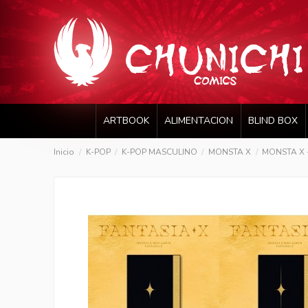
ARTBOOK
ALIMENTACION
BLIND BOX
Inicio
K-POP
K-POP MASCULINO
MONSTA X
MONSTA X -