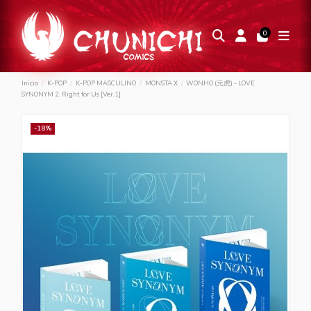
0
Inicio
K-POP
K-POP MASCULINO
MONSTA X
WONHO (元虎) - LOVE
SYNONYM 2. Right for Us [Ver.1]
-18%