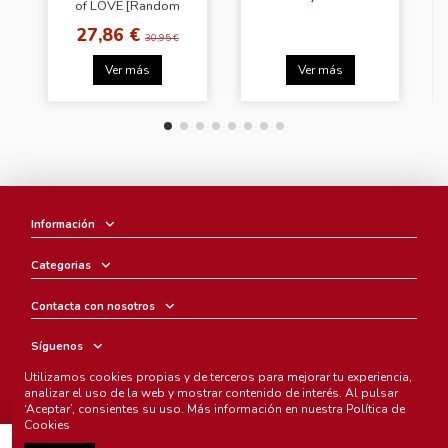
of LOVE [Random
Ver.]
27,86 €
30,95 €
Ver más
Ver más
Información
Categorias
Contacta con nosotros
Síguenos
Utilizamos cookies propias y de terceros para mejorar tu experiencia,
Boletín
analizar el uso de la web y mostrar contenido de interés. Al pulsar
‘Aceptar’, consientes su uso. Más información en nuestra
Política de
Cookies