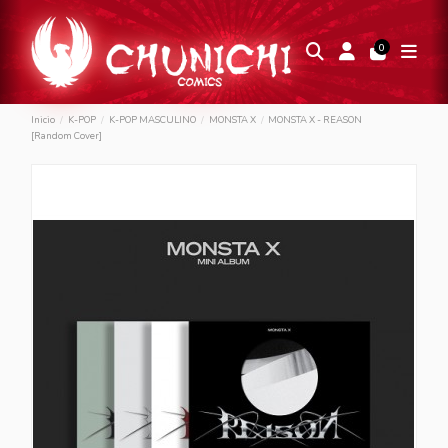
0
Inicio
K-POP
K-POP MASCULINO
MONSTA X
MONSTA X - REASON
[Random Cover]