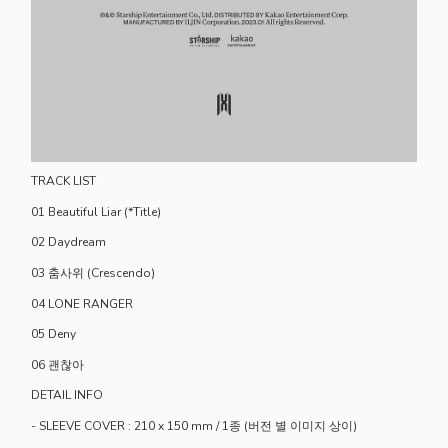
TRACK LIST
01 Beautiful Liar (*Title)
02 Daydream
03 춤사위 (Crescendo)
04 LONE RANGER
05 Deny
06 괜찮아
DETAIL INFO
- SLEEVE COVER : 210 x 150 mm / 1종 (버전 별 이미지 상이)