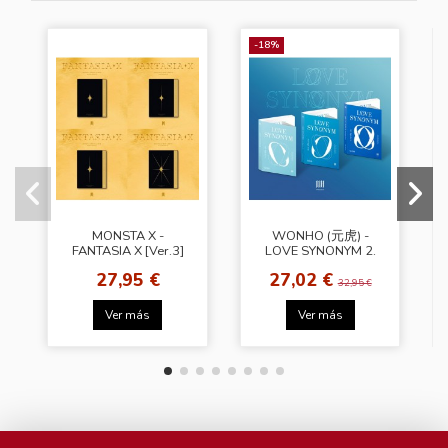
-18%
MONSTA X -
WONHO (元虎) -
FANTASIA X [Ver.3]
LOVE SYNONYM 2.
Right for Us [Ver.1]
27,95 €
27,02 €
32,95 €
Ver más
Ver más