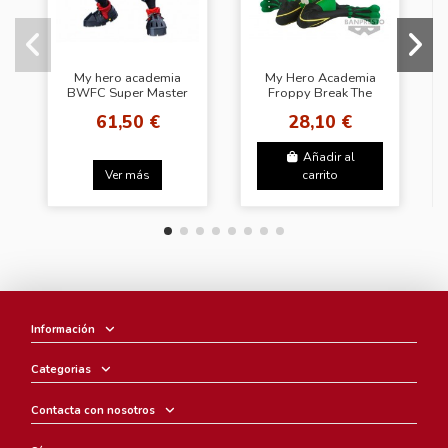
My hero academia
My Hero Academia
BWFC Super Master
Froppy Break The
Stars Piece Izuku
Time Collection vol.6
61,50 €
28,10 €
Midoriya Two
Dimensions
Añadir al
Ver más
carrito
Información
Categorias
Contacta con nosotros