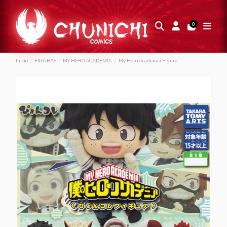
0
Inicio
FIGURAS
MY HERO ACADEMIA
My Hero Academia Figure