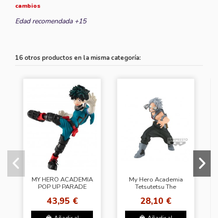
cambios
Edad recomendada +15
16 otros productos en la misma categoría:
MY HERO ACADEMIA
My Hero Academia
POP UP PARADE
Tetsutetsu The
IZUKU MIDORIYA
Amazing Heroes vol.
43,95 €
28,10 €
TRAJE
34
Añadir al
Añadir al