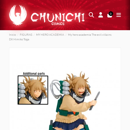
0
Inicio
FIGURAS
MY HERO ACADEMIA
My hero academia The evil villains
DX Himiko Toga