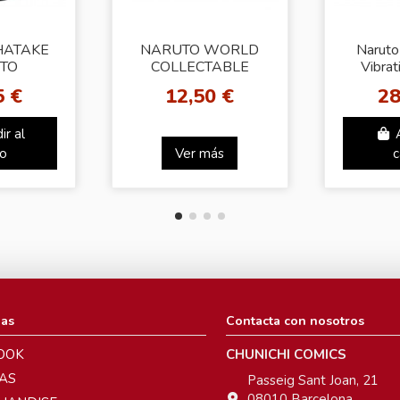
HATAKE
NARUTO WORLD
Naruto
TO
COLLECTABLE
Vibrat
DEN –
FIGURE vol.2
Uchiha
5 €
12,50 €
28
N STARS
 VER.)
ir al
to
Ver más
c
ias
Contacta con nosotros
OOK
CHUNICHI COMICS
AS
Passeig Sant Joan, 21
08010 Barcelona