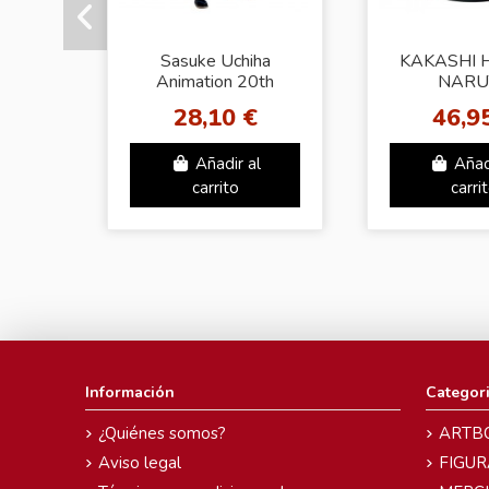
Sasuke Uchiha
KAKASHI 
Animation 20th
NARU
Anniversary Costume
SHIPPU
28,10 €
46,9
Naruto Shippuden
VIBRATIO
(SPECIAL
Añadir al
Añad
carrito
carri
Información
Categor
¿Quiénes somos?
ARTB
Aviso legal
FIGUR