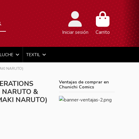
Iniciar sesión
Carrito
ELUCHE
TEXTIL
AKI NARUTO)
ERATIONS
Ventajas de comprar en
Chunichi Comics
I NARUTO &
MAKI NARUTO)