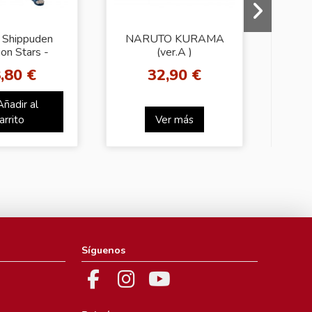
 Shippuden
NARUTO KURAMA
Nar
ion Stars -
(ver.A )
 Sasuke II
,80 €
32,90 €
Añadir al
arrito
Ver más
Síguenos